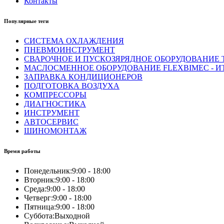
Контакты
Популярные теги
СИСТЕМА ОХЛАЖДЕНИЯ
ПНЕВМОИНСТРУМЕНТ
СВАРОЧНОЕ И ПУСКОЗЯРЯДНОЕ ОБОРУДОВАНИЕ T
МАСЛОСМЕННОЕ ОБОРУДОВАНИЕ FLEXBIMEC - И
ЗАПРАВКА КОНДИЦИОНЕРОВ
ПОДГОТОВКА ВОЗДУХА
КОМПРЕССОРЫ
ДИАГНОСТИКА
ИНСТРУМЕНТ
АВТОСЕРВИС
ШИНОМОНТАЖ
Время работы
Понедельник:
9:00 - 18:00
Вторник:
9:00 - 18:00
Среда:
9:00 - 18:00
Четверг:
9:00 - 18:00
Пятница:
9:00 - 18:00
Суббота:
Выходной