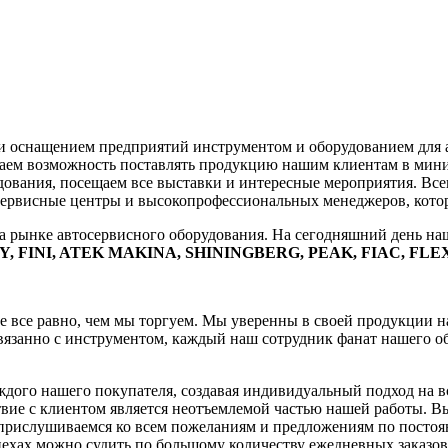
и оснащением предприятий инструментом и оборудованием для ав
ем возможность поставлять продукцию нашим клиентам в миним
вания, посещаем все выставки и интересные мероприятия. Всег
ервисные центры и высокопрофессиональных менеджеров, которы
а рынке автосервисного оборудования. На сегодняшний день н
Y, FINI, ATEK MAKINA, SHININGBERG, PEAK, FIAC, F
не все равно, чем мы торгуем. Мы уверенны в своей продукции 
 связанно с инструментом, каждый наш сотрудник фанат нашего 
дого нашего покупателя, создавая индивидуальный подход на вс
ие с клиентом является неотъемлемой частью нашей работы. Вы
прислушиваемся ко всем пожеланиям и предложениям по постоя
пехах можно судить по большому количеству ежедневных заказо