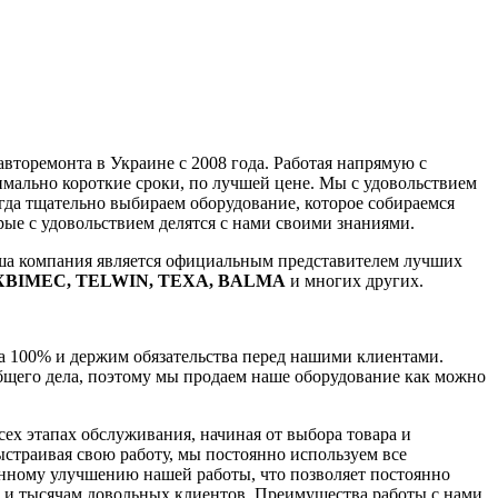
торемонта в Украине с 2008 года. Работая напрямую с
ально короткие сроки, по лучшей цене. Мы с удовольствием
да тщательно выбираем оборудование, которое собираемся
е с удовольствием делятся с нами своими знаниями.
аша компания является официальным представителем лучших
LEXBIMEC, TELWIN, TEXA, BALMA
и многих других.
на 100% и держим обязательства перед нашими клиентами.
общего дела, поэтому мы продаем наше оборудование как можно
ех этапах обслуживания, начиная от выбора товара и
страивая свою работу, мы постоянно используем все
нному улучшению нашей работы, что позволяет постоянно
в и тысячам довольных клиентов. Преимущества работы с нами