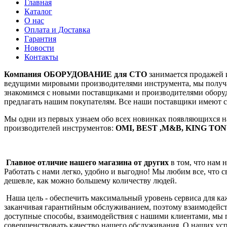
Главная
Каталог
О нас
Оплата и Доставка
Гарантия
Новости
Контакты
Компания ОБОРУДОВАНИЕ для СТО
занимается продажей 
ведущими мировыми производителями инструмента, мы получа
знакомимся с новыми поставщиками и производителями оборудо
предлагать нашим покупателям. Все наши поставщики имеют с
Мы одни из первых узнаем обо всех новинках появляющихся н
производителей инструментов:
ОMI, BEST ,M&B, KING TON
Главное отличие нашего магазина от других
в том, что нам 
Работать с нами легко, удобно и выгодно! Мы любим все, что
дешевле, как можно большему количеству людей.
Наша цель - обеспечить максимальный уровень сервиса для каж
заканчивая гарантийным обслуживанием, поэтому взаимодейств
доступные способы, взаимодействия с нашими клиентами, мы 
совершенствовать качество нашего обслуживания. О наших ус