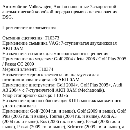
Автомобили Volkswagen, Audi оснащенные 7-скоростной
автоматической коробкой передач прямого переключения
DSG.
Применение по элементам
Съемник сцепления: T10373
Применение съемника VAG: 7-ступенчатая двухдисковая
АКП 0AM
Назначение: съемник для многодискового сцепления
Применение по моделям: Golf 2004 / Jetta 2006 / Golf Plus 2005
/ Passat CC 2009
Мерный элемент: T10374
Назначение мерного элемента: используется для
позиционирования деталей АКП 0AM.
Применение инструмента: Golf 2004>, Golf Plus 2005>, Audi
A3 2004> с 7-ступенчатой АКП 0AM (Mechatronik).
Упор стопорного кольца: Т10376
Назначение приспособления для КПП: монтаж манжетного
уплотнения вала.
Применение: Golf (2004 г.в. и выше), Golf (2009 и выше), Golf
Plus (2005 г.в. и выше), Touran (2004 г.в. и выше), Audi A3
(2004 г.в. и выше), Eos (2006 г.в. и выше), Passat (2006 г.в. и
выше), Passat (2009 г.в. и выше), Scirocco (2009 г.в. и выше), а