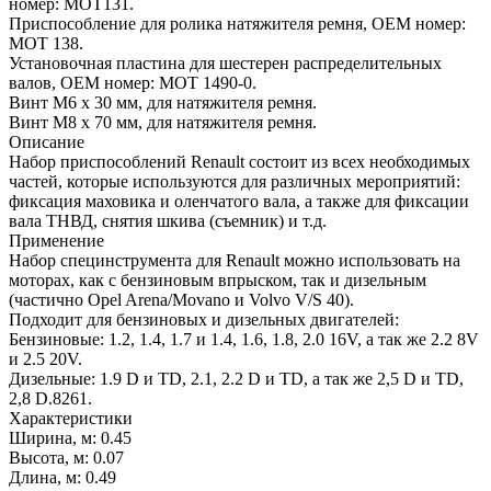
номер: MOT131.
Приспособление для ролика натяжителя ремня, OEM номер:
MOT 138.
Установочная пластина для шестерен распределительных
валов, OEM номер: MOT 1490-0.
Винт М6 х 30 мм, для натяжителя ремня.
Винт М8 х 70 мм, для натяжителя ремня.
Описание
Набор приспособлений Renault состоит из всех необходимых
частей, которые используются для различных мероприятий:
фиксация маховика и оленчатого вала, а также для фиксации
вала ТНВД, снятия шкива (съемник) и т.д.
Применение
Набор специнструмента для Renault можно использовать на
моторах, как с бензиновым впрыском, так и дизельным
(частично Opel Arena/Movano и Volvo V/S 40).
Подходит для бензиновых и дизельных двигателей:
Бензиновые: 1.2, 1.4, 1.7 и 1.4, 1.6, 1.8, 2.0 16V, а так же 2.2 8V
и 2.5 20V.
Дизельные: 1.9 D и TD, 2.1, 2.2 D и TD, а так же 2,5 D и TD,
2,8 D.8261.
Характеристики
Ширина, м: 0.45
Высота, м: 0.07
Длина, м: 0.49