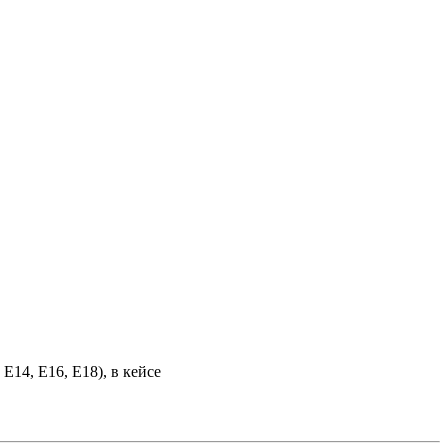
Е14, Е16, Е18), в кейсе