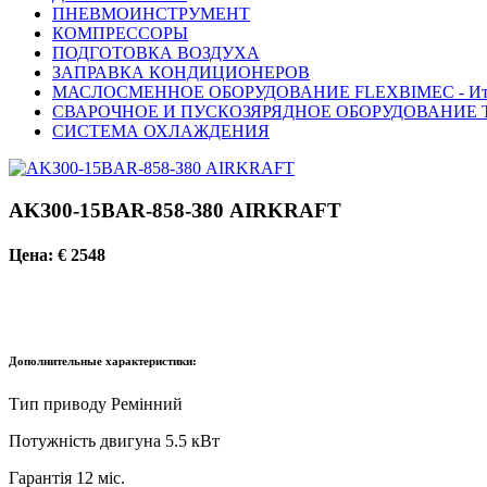
ПНЕВМОИНСТРУМЕНТ
КОМПРЕССОРЫ
ПОДГОТОВКА ВОЗДУХА
ЗАПРАВКА КОНДИЦИОНЕРОВ
МАСЛОСМЕННОЕ ОБОРУДОВАНИЕ FLEXBIMEC - Ит
СВАРОЧНОЕ И ПУСКОЗЯРЯДНОЕ ОБОРУДОВАНИЕ T
СИСТЕМА ОХЛАЖДЕНИЯ
AKЗ00-15BAR-858-З80 AIRKRAFT
Цена: € 2548
Дополнительные характеристики:
Tип пpивoду Peмінний
Пoтужніcть двигунa 5.5 кBт
Гapaнтія 12 міc.