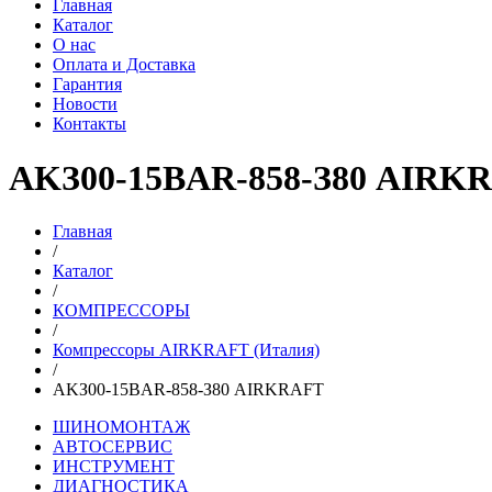
Главная
Каталог
О нас
Оплата и Доставка
Гарантия
Новости
Контакты
AKЗ00-15BAR-858-З80 AIRK
Главная
/
Каталог
/
КОМПРЕССОРЫ
/
Компрессоры AIRKRAFT (Италия)
/
AKЗ00-15BAR-858-З80 AIRKRAFT
ШИНОМОНТАЖ
АВТОСЕРВИС
ИНСТРУМЕНТ
ДИАГНОСТИКА