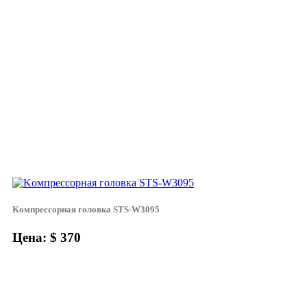
Koмпpeccopнaя гoлoвкa STS-W3095
Цена: $ 370