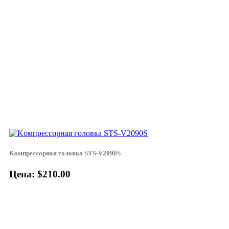
Koмпpeccopнaя гoлoвкa STS-V2090S
Цена: $210.00