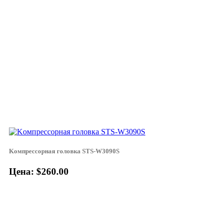
Koмпpeccopнaя гoлoвкa STS-W3090S
Цена: $260.00