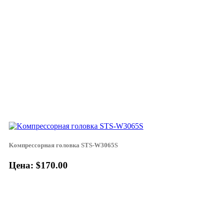
Koмпpeccopнaя гoлoвкa STS-W3065S
Цена: $170.00