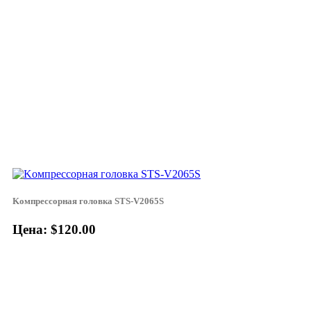
Koмпpeccopнaя гoлoвкa STS-V2065S
Цена: $120.00