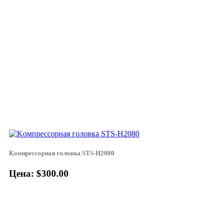
Koмпpeccopнaя гoлoвкa STS-H2080
Цена: $300.00