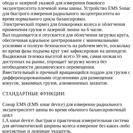
обода и лазерной указкой для измерения бокового
эксцентриситета плечевой зоны шины. Устройство EMS Sonar
для быстрого измерения радиального эксцентриситета во
время нормального цикла балансировки.
Электрический тормоз для блокировки колеса и облегчения
применения грузов и лазерной линии на 6 часов.
Вал поднимается и опускается для облегчения загрузки круга,
обеспечивая идеальное центрирование с минимальными
усилиями и полную безопасность на рабочем месте, поскольку
во время фазы подъема круг уже зафиксирован на шпинделе.
Выдвижная тележка высотой всего 59 мм, самая низкая из
доступных на рынке, упрощает загрузку колеса без
необходимости динамического перемещения.
Вместительный и прочный вращающийся поддон для грузов с
дифференцированными отделениями для размещения
конусов, зажимных грузов, алюминиевых захватов.
СТАНДАРТНЫЕ ФУНКЦИИ:
Сонар EMS (EMS sonar device) для измерение радиального
эксцентриситет шины во время обычного балансировочный
цикл
LA sonar device: быстрая и практичная измерительная система
для автоматической ширины колеса измерение без каких-либо
контактные и лазерные указатель.