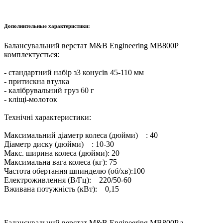
Дополнительные характеристики:
Балансувальний верстат M&B Engineering MB800P
комплектується:
- стандартний набір з3 конусів 45-110 мм
- притискна втулка
- калібрувальний груз 60 г
- кліщі-молоток
Технічні характеристики:
Максимальний діаметр колеса (дюйми) : 40
Діаметр диску (дюйми) : 10-30
Макс. ширина колеса (дюйми): 20
Максимальна вага колеса (кг): 75
Частота обертання шпинделю (об/хв):100
Електроживлення (В/Гц): 220/50-60
Вживана потужність (кВт): 0,15
Балансувальний верстат M&B Engineering MB800P з