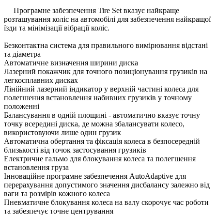
Програмне забезпечення Tire Set вказує найкраще
розташування коліс на автомобілі для забезпечення найкращої
їзди та мінімізації вібрації коліс.
Безконтактна система для правильного вимірювання відстані
та діаметра
Автоматичне визначення ширини диска
Лазерний покажчик для точного позиціонування грузиків на
легкосплавних дисках
Лінійний лазерний індикатор у верхній частині колеса для
полегшення встановлення набивних грузиків у точному
положенні
Балансування в одній площині - автоматично вказує точну
точку всередині диска, де можна збалансувати колесо,
використовуючи лише один грузик
Автоматична обертання та фіксація колеса в безпосередній
близькості від точок застосування грузиків
Електричне гальмо для блокування колеса та полегшення
встановлення груза
Інноваційне програмне забезпечення AutoAdaptive для
перерахування допустимого значення дисбалансу залежно від
ваги та розмірів кожного колеса
Пневматичне блокування колеса на валу скорочує час роботи
та забезпечує точне центрування