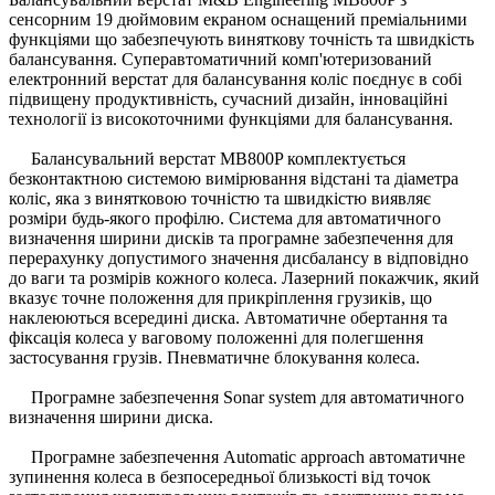
сенсорним 19 дюймовим екраном оснащений преміальними
функціями що забезпечують виняткову точність та швидкість
балансування. Суперавтоматичний комп'ютеризований
електронний верстат для балансування коліс поєднує в собі
підвищену продуктивність, сучасний дизайн, інноваційні
технології із високоточними функціями для балансування.
Балансувальний верстат MB800P комплектується
безконтактною системою вимірювання відстані та діаметра
коліс, яка з винятковою точністю та швидкістю виявляє
розміри будь-якого профілю. Система для автоматичного
визначення ширини дисків та програмне забезпечення для
перерахунку допустимого значення дисбалансу в відповідно
до ваги та розмірів кожного колеса. Лазерний покажчик, який
вказує точне положення для прикріплення грузиків, що
наклеюються всередині диска. Автоматичне обертання та
фіксація колеса у ваговому положенні для полегшення
застосування грузів. Пневматичне блокування колеса.
Програмне забезпечення Sonar system для автоматичного
визначення ширини диска.
Програмне забезпечення Automatic approach автоматичне
зупинення колеса в безпосередньої близькості від точок