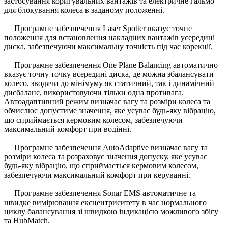
застосування коригувальних вантажів та електричне гальмо
для блокування колеса в заданому положенні.
Програмне забезпечення Laser Spotter вказує точне
положення для встановлення накладних вантажів усередині
диска, забезпечуючи максимальну точність під час корекції.
Програмне забезпечення One Plane Balancing автоматично
вказує точну точку всередині диска, де можна збалансувати
колесо, зводячи до мінімуму як статичний, так і динамічний
дисбаланс, використовуючи тільки одна противага.
Автоадаптивний режим визначає вагу та розміри колеса та
обчислює допустиме значення, яке усуває будь-яку вібрацію,
що сприймається кермовим колесом, забезпечуючи
максимальний комфорт при водінні.
Програмне забезпечення AutoAdaptive визначає вагу та
розміри колеса та розраховує значення допуску, яке усуває
будь-яку вібрацію, що сприймається кермовим колесом,
забезпечуючи максимальний комфорт при керуванні.
Програмне забезпечення Sonar EMS автоматичне та
швидке вимірювання ексцентриситету в час нормального
циклу балансування зі швидкою індикацією можливого збігу
та HubMatch.