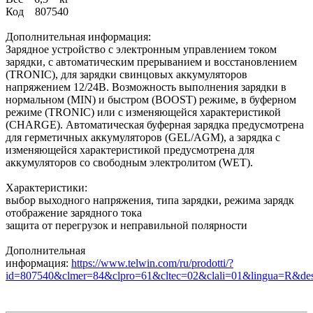
Код 807540
Дополнительная информация:
Зарядное устройство с электронным управлением током
зарядки, с автоматическим прерыванием и восстановлением
(TRONIC), для зарядки свинцовых аккумуляторов
напряжением 12/24В. Возможность выполнения зарядки в
нормальном (MIN) и быстром (BOOST) режиме, в буферном
режиме (TRONIC) или с изменяющейся характеристикой
(CHARGE). Автоматическая буферная зарядка предусмотрена
для герметичных аккумуляторов (GEL/AGM), а зарядка с
изменяющейся характеристикой предусмотрена для
аккумуляторов со свободным электролитом (WET).
Характеристики:
выбор выходного напряжения, типа зарядки, режима зарядк
отображение зарядного тока
защита от перегрузок и неправильной полярности
Дополнительная
информация:
https://www.telwin.com/ru/prodotti/?
id=807540&clmer=84&clpro=61&cltec=02&clali=01&lingua=R