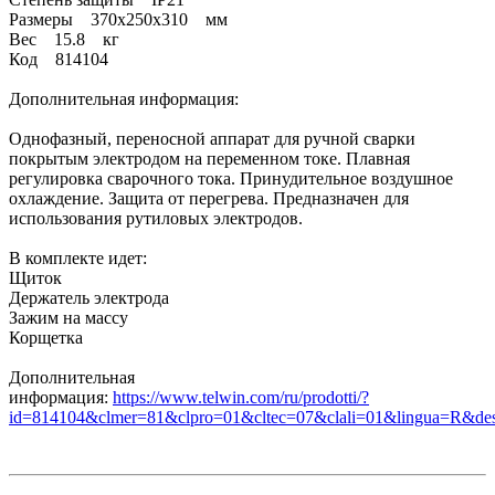
Размеры 370x250x310 мм
Вес 15.8 кг
Код 814104
Дополнительная информация:
Однофазный, переносной аппарат для ручной сварки
покрытым электродом на переменном токе. Плавная
регулировка сварочного тока. Принудительное воздушное
охлаждение. Защита от перегрева. Предназначен для
использования рутиловых электродов.
В комплекте идет:
Щиток
Держатель электрода
Зажим на массу
Корщетка
Дополнительная
информация:
https://www.telwin.com/ru/prodotti/?
id=814104&clmer=81&clpro=01&cltec=07&clali=01&lingua=R&