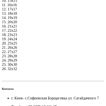
10. 15х15
11. 16х16
12. 17х17
13. 18х18
14. 19х19
15. 20х20
16. 21х21
17. 22х22
18. 23х23
19. 24х24
20. 25х25
21. 26х26
22. 27х27
23. 28х28
24. 29х29
25. 30х30
26. 32х32
Контакты
г. Киев- с.Софиевская Борщаговка ул. Сагайдачного 7